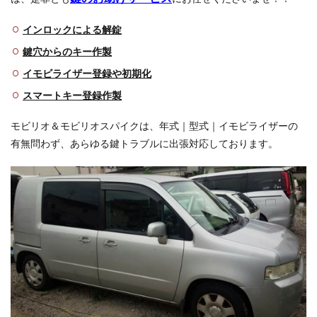
ご依
頼方
インロックによる解錠
法
鍵穴からのキー作製
3
モビ
イモビライザー登録や初期化
リオ
スマートキー登録作製
の種
類＆
イモ
モビリオ＆モビリオスパイクは、年式｜型式｜イモビライザーの
ビラ
有無問わず、あらゆる鍵トラブルに出張対応しております。
イザ
ー有
無の
確認
方法
3.1
種類
や型
式
3.2
イモ
ビラ