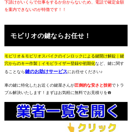
下請けがいくらで仕事をするか分からないため、電話で確定金額
を案内できないのが特徴です！！
モビリオの鍵ならお任せ！
モビリオ＆モビリオスパイクのインロックによる鍵開け解錠｜鍵
穴からのキー作製｜イモビライザー登録や初期化
など、鍵に関す
鍵のお助けサービス
ることなら
にお任せください♪
車の鍵に特化したお近くの鍵屋さんが
圧倒的な
安さと技術
でトラ
ブル解決いたします！まずはお気軽に無料でお見積りを☎️