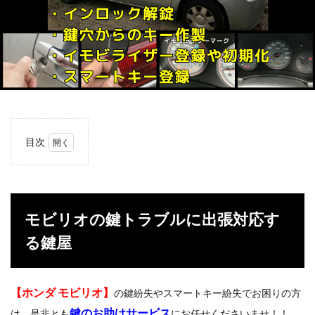
目次
1
モビ
リオ
の鍵
トラ
モビリオの鍵トラブルに出張対応す
ブル
に出
る鍵屋
張対
応す
る鍵
屋
【ホンダ モビリオ】
の鍵紛失やスマートキー紛失でお困りの方
2
鍵のお助けサービス
は、是非とも
にお任せくださいませ！！