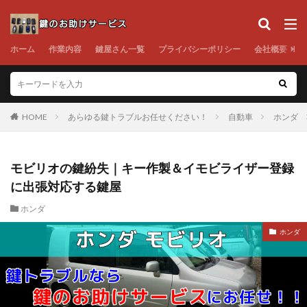
ホーム
作業内容
鍵屋さん一覧
プライバシーポリシー
会社概要
HOME
あらゆる鍵トラブルお任せください！
自動車
ホンダ
モビリオの鍵紛失｜キー作製＆イモビライザー登録
に出張対応する鍵屋
ホンダ
ホンダ