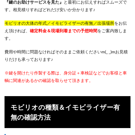
ーあ
『鍵のお助けサービス
を見た』
と最初にお伝えすればスムーズで
りの
す。相見積りすればどれだけ安いか分かります♪
鍵紛
失
モビリオの大体の年式／イモビライザーの有無／出張場所
をお伝
5
え頂ければ、
確定料金＆現場到着までの予想時間
をご案内致しま
悪徳
す。
鍵屋
には
要注
費用や時間に問題なければそのままご依頼くださいm(_ _)mお見積
意
りだけも承っております♪
6
モビ
※鍵を開けたり作製する際は、身分証＋車検証などでお客様と車
リオ
輌に関連があるかの確認を取らせて頂きます。
の鍵
なら
お任
せ！
モビリオの種類＆イモビライザー有
無の確認方法