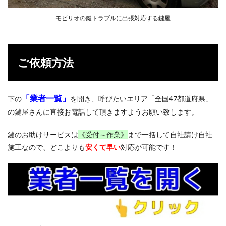
イザ
ーの
モビリオの鍵トラブルに出張対応する鍵屋
確認
方法
4
鍵の
ご依頼方法
種類
と作
業手
順
「業者一覧」
下の
を開き、呼びたいエリア「全国47都道府県」
4.1
の鍵屋さんに直接お電話して頂きますようお願い致します。
イモ
ビラ
鍵のお助けサービスは
《受付～作業》
まで一括して自社請け自社
イザ
施工なので、どこよりも
安くて早い
対応が可能です！
ーな
しの
鍵紛
失
4.2
イモ
ビラ
イザ