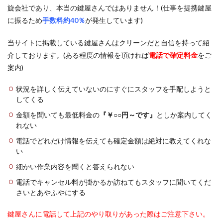
旋会社であり、本当の鍵屋さんではありません！(仕事を提携鍵屋
に振るため
手数料約40％
が発生しています)
当サイトに掲載している鍵屋さんはクリーンだと自信を持って紹
介しております。(ある程度の情報を頂ければ
電話で確定料金
をご
案内)
状況を詳しく伝えていないのにすぐにスタッフを手配しようと
してくる
金額を聞いても最低料金の
『￥○○円～です』
としか案内してく
れない
電話でどれだけ情報を伝えても確定金額は絶対に教えてくれな
い
細かい作業内容を聞くと答えられない
電話でキャンセル料が掛かるか訪ねてもスタッフに聞いてくだ
さいとあやふやにする
鍵屋さんに電話して上記のやり取りがあった際はご注意下さい。