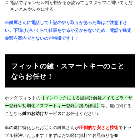
電話でキャンセル料が掛かるか訪ねてもスタッフに聞いてくだ
さいとあやふやにする
※鍵屋さんに電話して上記のやり取りがあった際はご注意下さ
い。下請けがいくらで仕事をするか分からないため、電話で確定
金額を案内できないのが特徴です！！
フィットの鍵・スマートキーのこと
ならお任せ！
ホンダ フィットの
【インロックによる鍵開け解錠／イモビライザ
ー登録や初期化／スマートキー登録／鍵の修理】
等、鍵に関する
ことなら
鍵のお助けサービス
にお任せください♪
車の鍵に特化したお近くの鍵屋さんが
圧倒的な
安さと技術
でトラ
ブル解決いたします！まずはお気軽に無料でお見積りを☎️