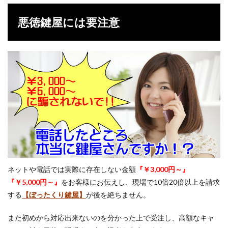
悪徳鍵屋には要注意
ネットや電話では実際に存在しない金額
『￥3,000円～』
『￥5,000円～』
をお客様にお伝えし、現場で10倍20倍以上を請求
する
【ぼったくり鍵屋】
が後を絶ちません。
また初めから対応出来ないのを分かった上で受注し、高額なキャ