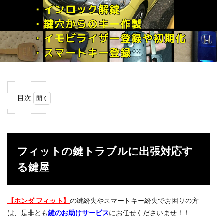
目次
1
フィ
ット
の鍵
トラ
フィットの鍵トラブルに出張対応す
ブル
に出
る鍵屋
張対
応す
る鍵
屋
【ホンダ フィット】
の鍵紛失やスマートキー紛失でお困りの方
は、是非とも
鍵のお助けサービス
にお任せくださいませ！！
2