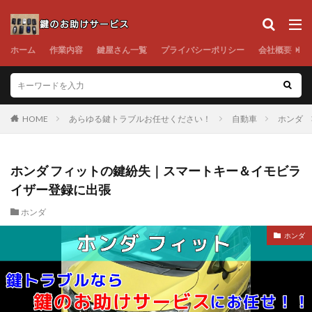
ホーム
作業内容
鍵屋さん一覧
プライバシーポリシー
会社概要
HOME
あらゆる鍵トラブルお任せください！
自動車
ホンダ
ホンダ フィットの鍵紛失｜スマートキー＆イモビラ
イザー登録に出張
ホンダ
ホンダ