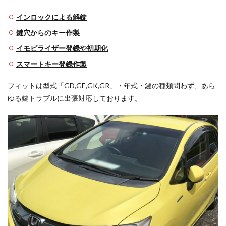
ご依
頼方
インロックによる解錠
法
鍵穴からのキー作製
3
イモビライザー登録や初期化
フィ
ット
スマートキー登録作製
の型
式と
フィットは型式「GD,GE,GK,GR」・年式・鍵の種類問わず、あら
イモ
ビ有
ゆる鍵トラブルに出張対応しております。
無
4
鍵の
種類
と作
業手
順
4.1
イモ
ビラ
イザ
ーな