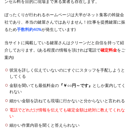
ンセル料を目的に現場まで来る業者も存在します。
ぼったくりが行われるホームページは大半がネット集客の斡旋会
社であり、本当の鍵屋さんではありません！(仕事を提携鍵屋に振
るため
手数料約40%
が発生しています)
当サイトに掲載している鍵屋さんはクリーンだと自信を持って紹
介しております。(ある程度の情報を頂ければ電話で
確定料金
をご
案内)
状況を詳しく伝えていないのにすぐにスタッフを手配しようと
してくる
金額を聞いても最低料金の
『￥○○円～です』
としか案内してく
れない
細かい金額を訪ねても現場に行かないと分からないと言われる
電話でどれだけ情報を伝えても確定金額は絶対に教えてくれな
い
細かい作業内容を聞くと答えられない