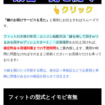
「プ
ッシ
ュ
式」
『鍵のお助けサービス
を見た』
と最初にお伝えすればスムーズで
5
す。
悪徳
鍵屋
には
フィットの大体の年式・エンジン始動方法「鍵を挿して回すorつ
要注
まみを回すorプッシュスタート」・出張場所
をお伝え頂ければ、
意
確定料金＆現場到着までの予想時間
をご案内致します。費用や時
6
間に問題なければそのままご依頼ください✨お見積りだけも承って
フィ
ット
おります♪
の
鍵・
※鍵を開けたり作製する際は、身分証＋車検証などでお客様と車
スマ
輌に関連があるかの確認を取らせて頂きます。
ート
キー
のこ
とな
らお
フィットの型式とイモビ有無
任
せ！