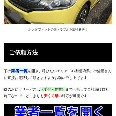
しの
フィ
ット
4.2
イモ
ホンダ フィットの鍵トラブルを出張解決！
ビラ
イザ
ーあ
りの
金属
ご依頼方法
キー
4.3
スマ
業者一覧
下の
を開き、呼びたいエリア「47都道府県」の鍵屋さん
ート
キー
に直接お電話して頂きますようお願い申し上げます。
「つ
まみ
鍵のお助けサービスは
《受付～作業》
まで一括して自社請け自社
式」
施工なので、どこよりも
安くて早い
対応が可能です！
4.4
スマ
ート
キー