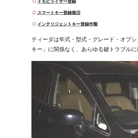
ご
イモビライザー登録
依
スマートキー登録復旧
頼
方
インテリジェントキー登録作製
法
ティーダは年式・型式・グレード・オプシ
3
テ
キー」に関係なく、あらゆる鍵トラブルに
ィ
ー
ダ
の
型
式
と
鍵
情
報
4