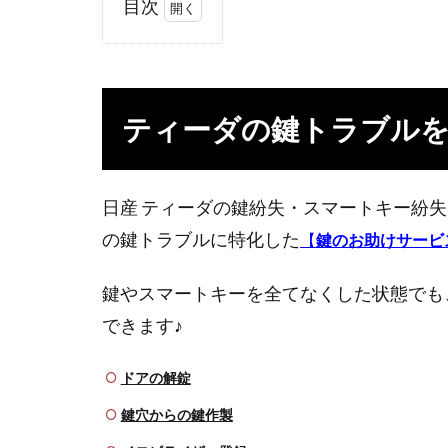
目次
1
テ
ィ
ー
ティーダの鍵トラブルを
ダ
の
鍵
ト
日産 ティーダの鍵紛失・スマートキー紛
ラ
の鍵トラブルに特化した
【
鍵のお助けサービ
ブ
ル
鍵やスマートキーを全てなくした状態でも
を
出
できます♪
張
解
ドアの解錠
決
鍵穴からの鍵作製
2