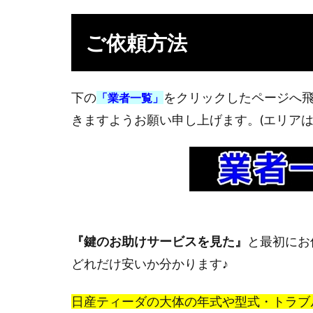
4.2
つま
ご依頼方法
み式
スマ
ート
キー
下の
をクリックしたページへ
「業者一覧」
「イ
きますようお願い申し上げます。(エリアは
モビ
あ
り」
5
悪
徳
鍵
『鍵のお助けサービス
を見た』
と最初にお
屋
どれだけ安いか分かります♪
に
ご
日産ティーダの大体の年式や型式・トラブ
注