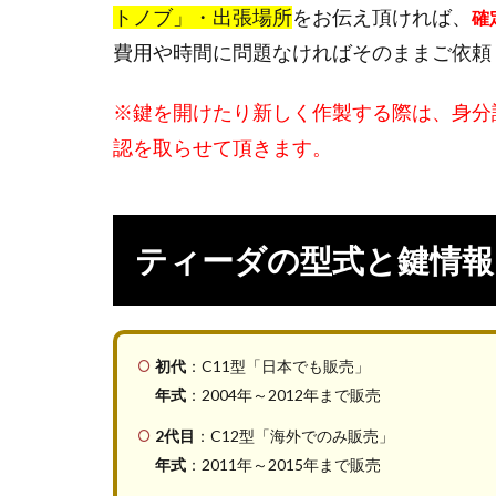
意
トノブ」・出張場所
をお伝え頂ければ、
確
下
費用や時間に問題なければそのままご依頼
さ
い
※鍵を開けたり新しく作製する際は、身分
6
認を取らせて頂きます。
日産
ティ
ーダ
の
ティーダの型式と鍵情報
鍵・
スマ
ート
キー
のこ
初代
：C11型「日本でも販売」
とな
年式
：2004年～2012年まで販売
らお
任
2代目
：C12型「海外でのみ販売」
せ！
年式
：2011年～2015年まで販売