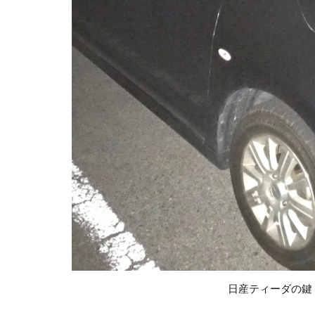
作
業
の
流
れ
(鍵
の
作
製
手
順)
4.1
鍵挿
しタ
イプ
「イ
モビ
な
日産ティーダの鍵
し」