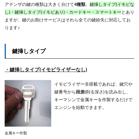
アテンザの鍵の種類は大きく分けて
4種類
。
鍵挿しタイプ(イモビな
し)・鍵挿しタイプ(イモビあり)・カードキー・スマートキー
とあり
ますが、鍵のお助けサービスはそれら全ての鍵紛失に対応してお
ります♪
鍵挿しタイプ
・鍵挿しタイプ(イモビライザーなし)
イモビライザー非搭載であれば、鍵穴や
鍵番号から
段差
(削る深さ)を読み出し、
キーマシンで金属キーを作製するだけで
エンジンを始動できます。
金属キー作製