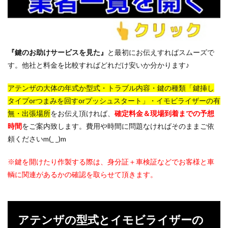
意
6
アテ
ンザ
の鍵
『鍵のお助けサービス
を見た』
と最初にお伝えすればスムーズで
なら
お任
す。他社と料金を比較すればどれだけ安いか分かります♪
せ！
アテンザの大体の年式か型式・トラブル内容・鍵の種類「鍵挿し
タイプorつまみを回すorプッシュスタート」・イモビライザーの有
無・出張場所
をお伝え頂ければ、
確定料金＆現場到着までの予想
時間
をご案内致します。費用や時間に問題なければそのままご依
頼くださいm(_ _)m
※鍵を開けたり作製する際は、身分証＋車検証などでお客様と車
輌に関連があるかの確認を取らせて頂きます。
アテンザの型式とイモビライザーの