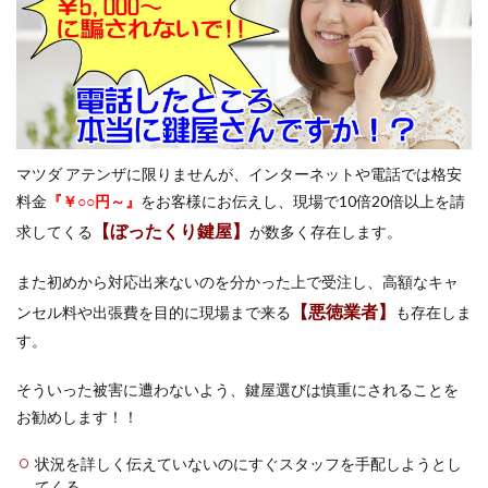
マツダ アテンザに限りませんが、インターネットや電話では格安
料金
『￥○○円～』
をお客様にお伝えし、現場で10倍20倍以上を請
【ぼったくり鍵屋】
求してくる
が数多く存在します。
また初めから対応出来ないのを分かった上で受注し、高額なキャ
【悪徳業者】
ンセル料や出張費を目的に現場まで来る
も存在しま
す。
そういった被害に遭わないよう、鍵屋選びは慎重にされることを
お勧めします！！
状況を詳しく伝えていないのにすぐスタッフを手配しようとし
てくる