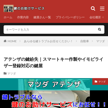
ホーム
作業内容
鍵屋さん一覧
プライバシーポリシー
会社概要
HOME
あらゆる鍵トラブルお任せください！
自動車
マツダ
アテンザの鍵紛失｜スマートキー作製やイモビライ
ザー登録対応の鍵屋
マツダ
マツダ