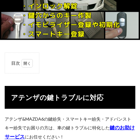
目次
1
アテ
ンザ
の鍵
トラ
アテンザの鍵トラブルに対応
ブル
に対
応
アテンザ&MAZDA6の鍵紛失・スマートキー紛失・アドバンスト
2
鍵のお助け
ご依
キー紛失でお困りの方は、車の鍵トラブルに特化した
頼方
サービス
にお任せください！
法