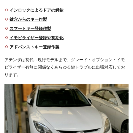
3
インロックによるドアの解錠
アテ
鍵穴からのキー作製
ンザ
の型
スマートキー登録作製
式と
イモ
イモビライザー登録や初期化
ビラ
イザ
アドバンストキー登録作製
ーの
有無
アテンザは初代～現行モデルまで、グレード・オプション・イモ
3.1
ビライザー有無に関係なくあらゆる鍵トラブルに出張対応してお
アテ
ります。
ンザ
の型
式
3.2
イモ
ビラ
イザ
ーの
有無