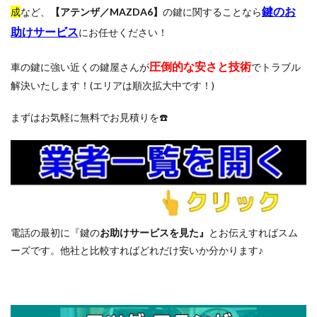
鍵のお
成
など、
【アテンザ／MAZDA6】
の鍵に関することなら
助けサービス
にお任せください！
圧倒的な
安さと技術
車の鍵に強い近くの鍵屋さんが
でトラブル
解決いたします！(エリアは順次拡大中です！)
まずはお気軽に無料でお見積りを☎️
電話の最初に『鍵の
お助けサービスを見た』
とお伝えすればスム
ーズです。他社と比較すればどれだけ安いか分かります♪