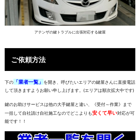
4
鍵の
種類
と対
応方
法
アテンザの鍵トラブルに出張対応する鍵屋
4.1
鍵挿
しタ
ご依頼方法
イプ
4.2
カー
ドキ
「業者一覧」
下の
を開き、呼びたいエリアの鍵屋さんに直接電話
ー＆
して頂きますようお願い申し上げます。(エリアは順次拡大中です)
スマ
ート
キー
鍵のお助けサービスは他の大手鍵屋と違い、《受付～作業》まで
5
安くて早い
一括して自社請け自社施工なのでどこよりも
対応が可
悪徳
能です！！
鍵屋
には
要注